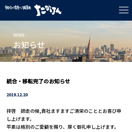
t
o
g
g
l
e
NEWS
n
a
お知らせ
v
i
g
a
t
i
o
n
統合・移転完了のお知らせ
2019.12.20
拝啓 師走の候,貴社ますますご清栄のこととお喜び申
し上げます。
平素は格別のご愛顧を賜り、厚く御礼申し上げます。