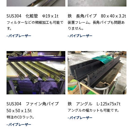
SUS304 化粧管 Φ19ｘ1t
鉄 長角パイプ 80ｘ40ｘ3.2t
フィルターなどの微細加工も可能で
装置フレーム。長角パイプも問題あ
す。
りません。
- パイプレーザー
- パイプレーザー
SUS304 ファイン角パイプ
鉄 アングル L-125x75x7t
50ｘ50ｘ1.5t
アングルの幅カットも可能です。
特注のCDラック。
- パイプレーザー
- パイプレーザー