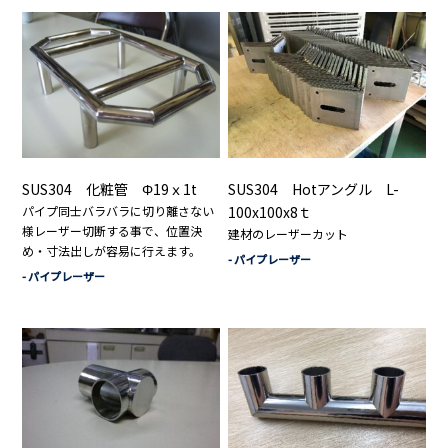
SUS304 化粧管 Φ19ｘ1t
SUS304 Hotアングル L-
パイプ同士バラバラに切り離さない
100x100x8ｔ
様レーザー切断する事で、位置決
建材のレーザーカット
め・寸法出しが容易に行えます。
- パイプレーザー
- パイプレーザー