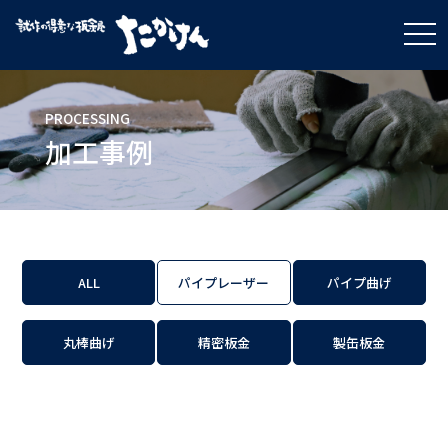
t
o
g
g
l
e
PROCESSING
n
a
加工事例
v
i
g
a
t
i
o
n
ALL
パイプレーザー
パイプ曲げ
丸棒曲げ
精密板金
製缶板金